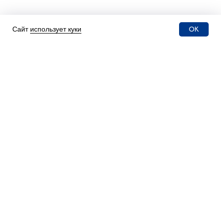
OK
Сайт
использует куки
ИНФОРМАЦИЯ
О нас
Новости
Партнёры
Жалобы и апелляции
Сведения об
образовательной
организации